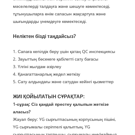
мәселелерді талдауға және шешуге көмектеседі,
тұтынушыларға өнім сапасын жақсартуға және
шығындарды үнемдеуге көмектеседі.
Неліктен бізді таңдайсыз?
1. Сапаға кепілдік беру үшін қатаң QC инспекциясы
2. Зауыттың бәсекеге қабілетті сату бағасы
3. Үлгіні жылдам әзірлеу
4. Қанағаттанарлық жедел жеткізу
5. Сату алдындағы және сатудан кейінгі қызметтер
ЖИІ ҚОЙЫЛАТЫН СҰРАҚТАР:
1-сұрақ: Сіз қандай престеу қалыпын жеткізе
аласыз?
Жауап беру: YG сырғытпасының корпусының пішіні,
YG сырғымалы серіппелі қалыптың, YG
сырғытпасының тартқышы, сырғымалы ине/маймыл