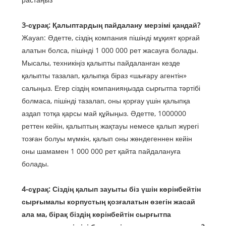
3-сұрақ: Қалыптардың пайдалану мерзімі қандай?
Жауап: Әдетте, сіздің компания пішінді мұқият қорғай
алатын болса, пішінді 1 000 000 рет жасауға болады.
Мысалы, техникіңіз қалыпты пайдаланған кезде
қалыпты тазалап, қалыпқа біраз «шығару агентін»
салыңыз. Егер сіздің компанияңызда сырғытпа тәртібі
болмаса, пішінді тазалап, оны қорғау үшін қалыпқа
аздап тотқа қарсы май құйыңыз. Әдетте, 1000000
реттен кейін, қалыптың жақтауы немесе қалып жүрегі
тозған болуы мүмкін, қалып оны жөндегеннен кейін
оны шамамен 1 000 000 рет қайта пайдалануға
болады.
4-сұрақ: Сіздің қалып зауыты біз үшін көрінбейтін
сырғымалы корпустың қозғалатын өзегін жасай
ала ма, бірақ біздің көрінбейтін сырғытпа