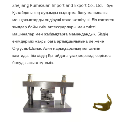
Zhejiang Ruihexuan Import and Export Co., Ltd. - бұл
Қытайдағы кең ауқымды сыдырма басу машинасы
мен қалыптарды өндіруші және жеткізуші. Біз көптеген
жылдар бойы киім аксессуарлары мен тиісті
машиналар мен жабдықтарға мамандандық. Біздің
өнімдеріміз жақсы баға артықшылығына ие және
Оңтүстік-Шығыс Азия нарықтарының көпшілігін
қамтиды. Біз сіздің Қытайдағы ұзақ мерзімді серіктес
болуды асыға күтеміз.