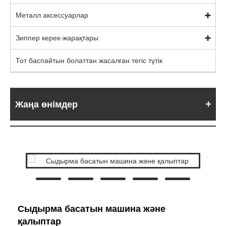
Металл аксессуарлар
Зиппер керек-жарақтары
Тот баспайтын болаттан жасалған тегіс түтік
Жаңа өнімдер
Сыдырма басатын машина және
қалыптар