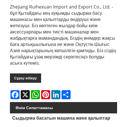
Zhejiang Ruihexuan Import and Export Co., Ltd. -
бұл Қытайдағы кең ауқымды сыдырма басу
машинасы мен қалыптарды өндіруші және
жеткізуші. Біз көптеген жылдар бойы киім
аксессуарлары мен тиісті машиналар мен
жабдықтарға мамандандық. Біздің өнімдер жақсы
баға артықшылығына ие және Оңтүстік-Шығыс
Азия нарықтарының көпшілігін қамтиды. Біз сіздің
Қытайдағы ұзақ мерзімді серіктесіңіз болуды
асыға күтеміз.
Сұрау жіберу
Facebook
X
WhatsApp
Pinterest
LinkedIn
Share
Өнім Сипаттамасы
Сыдырма басатын машина және қалыптар