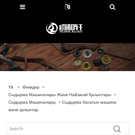
Үй
>
Өнімдер
>
Сыдырма Машиналары Және Найзағай Қалыптары
>
Сыдырма Машиналары
> Сыдырма басатын машина
және қалыптар