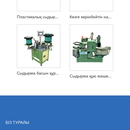
Пластикалық сыдырмаға арналған машина жабдығы
Көзге көрінбейтін найзағай жабдығы
Сыдырма басын құрастыру машинасы
Сыдырма құю машинасы және қалыптары
БІЗ ТУРАЛЫ