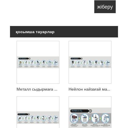
қосымша тауарлар
Металл сыдырмаға арналған машина жабдығы
Нейлон найзағай машинасының жабдығы