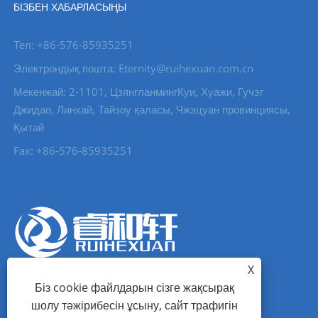
БІЗБЕН ХАБАРЛАСЫҢЫ
Тел: +86-576-85935251
Электрондық пошта: Eternity@ruihexuan.com.cn
Мекенжай: 2-1101, ЦзянгланмингКуи, Хуажи, Гучэг
Джидао, Линхай, Тайзоу қаласы, Чжэцуан провинциясы,
Қытай
Fax: +86-576-85935251
X
Біз cookie файлдарын сізге жақсырақ
шолу тәжірибесін ұсыну, сайт трафигін