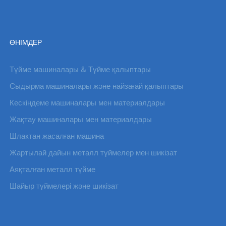
ӨНІМДЕР
Түйме машиналары & Түйме қалыптары
Сыдырма машиналары және найзағай қалыптары
Кескіндеме машиналары мен материалдары
Жақтау машиналары мен материалдары
Шлактан жасалған машина
Жартылай дайын металл түймелер мен шикізат
Аяқталған металл түйме
Шайыр түймелері және шикізат