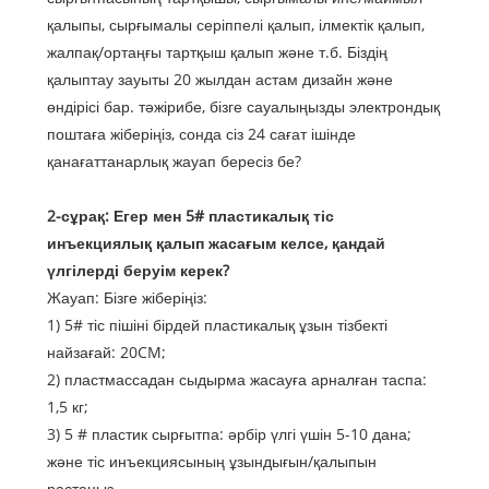
қалыпы, сырғымалы серіппелі қалып, ілмектік қалып,
жалпақ/ортаңғы тартқыш қалып және т.б. Біздің
қалыптау зауыты 20 жылдан астам дизайн және
өндірісі бар. тәжірибе, бізге сауалыңызды электрондық
поштаға жіберіңіз, сонда сіз 24 сағат ішінде
қанағаттанарлық жауап бересіз бе?
2-сұрақ: Егер мен 5# пластикалық тіс
инъекциялық қалып жасағым келсе, қандай
үлгілерді беруім керек?
Жауап: Бізге жіберіңіз:
1) 5# тіс пішіні бірдей пластикалық ұзын тізбекті
найзағай: 20CM;
2) пластмассадан сыдырма жасауға арналған таспа:
1,5 кг;
3) 5 # пластик сырғытпа: әрбір үлгі үшін 5-10 дана;
және тіс инъекциясының ұзындығын/қалыпын
растаңыз