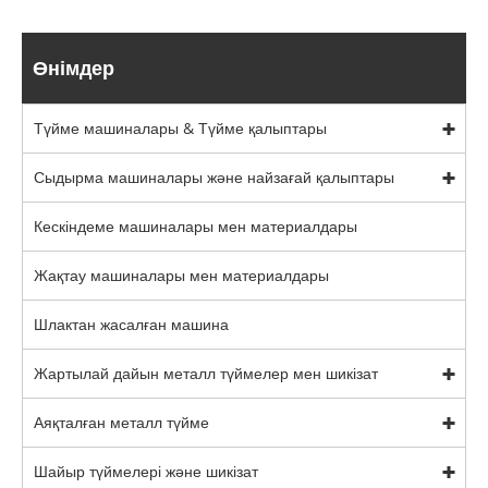
Өнімдер
Түйме машиналары & Түйме қалыптары
Сыдырма машиналары және найзағай қалыптары
Кескіндеме машиналары мен материалдары
Жақтау машиналары мен материалдары
Шлактан жасалған машина
Жартылай дайын металл түймелер мен шикізат
Аяқталған металл түйме
Шайыр түймелері және шикізат