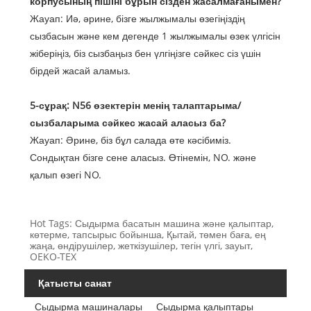
корпусының пішіні бұрын сізден жасалмағанымен?
Жауап: Иә, әрине, бізге жылжымалы өзегіңіздің
сызбасын және кем дегенде 1 жылжымалы өзек үлгісін
жіберіңіз, біз сызбаңыз бен үлгіңізге сәйкес сіз үшін
бірдей жасай аламыз.
5-сұрақ: N56 өзектерін менің талаптарыма/
сызбаларыма сәйкес жасай аласыз ба?
Жауап: Әрине, біз бұл салада өте кәсібиміз.
Сондықтан бізге сене аласыз. Өтінемін, NO. және
қалып өзегі NO.
Hot Tags: Сыдырма басатын машина және қалыптар,
көтерме, тапсырыс бойынша, Қытай, төмен баға, ең
жаңа, өндірушілер, жеткізушілер, тегін үлгі, зауыт,
OEKO-TEX
Қатысты санат
Сыдырма машиналары
Сыдырма қалыптары