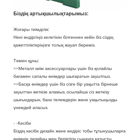
Біздің артықшылықтарымыз:
Жоғары тиімділік:
Нені өндіргіңіз келетінін білгеннен кейін біз сіздің
қажеттіліктеріңізге толық жауап береміз.
Төмен құны:
>>Металл киім аксессуарлары үшін біз қолайлы
бағамен сапалы өнімдер шығаратын зауытпыз.
>>Басқа өнімдер үшін біз сізге бір уақытта бірнеше
зауыттан жеткізе аламыз, осылайша сіз жеткізу
шығындарын, банк төлемдерін және уақытыңызды
үнемдей аласыз.
- -Кәсіби
Біздің кәсіби дизайн және өндіріс тобы тұтынушыларға
өнімнің дизайны мен беріктігін сынауға қатысты