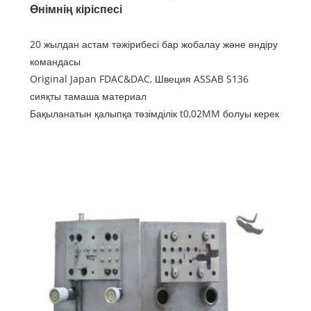
Өнімнің кіріспесі
20 жылдан астам тәжірибесі бар жобалау және өндіру
командасы
Original Japan FDAC&DAC, Швеция ASSAB S136
сияқты тамаша материал
Бақыланатын қалыпқа төзімділік t0,02MM болуы керек