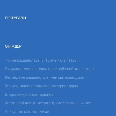
БІЗ ТУРАЛЫ
ӨНІМДЕР
Түйме машиналары & Түйме қалыптары
Сыдырма машиналары және найзағай қалыптары
Кескіндеме машиналары мен материалдары
Жақтау машиналары мен материалдары
Шлактан жасалған машина
Жартылай дайын металл түймелер мен шикізат
Аяқталған металл түйме