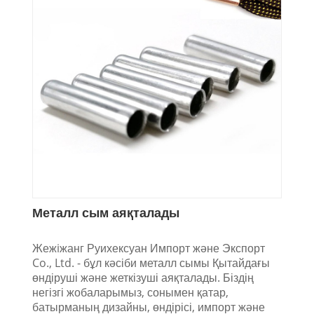
Металл сым аяқталады
Жежiжанг Руихексуан Импорт және Экспорт
Co., Ltd. - бұл кәсіби металл сымы Қытайдағы
өндіруші және жеткізуші аяқталады. Біздің
негізгі жобаларымыз, сонымен қатар,
батырманың дизайны, өндірісі, импорт және