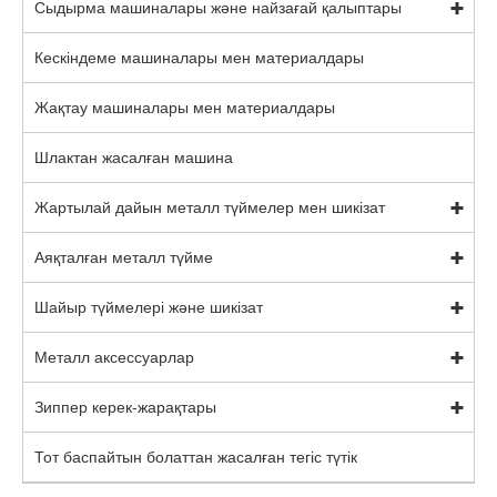
Сыдырма машиналары және найзағай қалыптары
Кескіндеме машиналары мен материалдары
Жақтау машиналары мен материалдары
Шлактан жасалған машина
Жартылай дайын металл түймелер мен шикізат
Аяқталған металл түйме
Шайыр түймелері және шикізат
Металл аксессуарлар
Зиппер керек-жарақтары
Тот баспайтын болаттан жасалған тегіс түтік