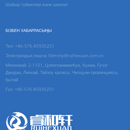
Шайыр түймелері және шикізат
БІЗБЕН ХАБАРЛАСЫҢЫ
Тел: +86-576-85935251
Электрондық пошта: Eternity@ruihexuan.com.cn
Мекенжай: 2-1101, ЦзянгланмингКуи, Хуажи, Гучэг
Джидао, Линхай, Тайзоу қаласы, Чжэцуан провинциясы,
Қытай
Fax: +86-576-85935251