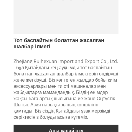
Тот баспайтын болаттан жасалған
шалбар ілмегі
Zhejiang Ruihexuan Import and Export Co., Ltd.
- бұл Қытайдағы кең ауқымды тот баспайтын
болаттан жасалған шалбар ілмектерін өндіруші
және жеткізуші. Біз көптеген жылдар бойы киім
аксессуарлары мен тиісті машиналар мен
жабдықтарға мамандандық. Біздің өнімдер
жақсы баға артықшылығына ие және Оңтүстік-
Шығыс Азия нарықтарының көпшілігін
қамтиды. Біз сіздің Қытайдағы ұзақ мерзімді
серіктесіңіз болуды асыға күтеміз.
Ары қарай оқу