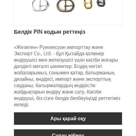
Белдік PIN кодын реттеңіз
«Жезеген» Руихексуан импорттау және
Экспорт Co., Ltd. - бұл Қытайда қолөнер
өндірушісі мен жеткізушісі үшін кәсіби жоғары
дәлдікті металл шелектер. Біздің негізгі
жобаларымыз, сонымен қатар, батырманың
дизайны, өндірісі, импорт және экспорттық
сауданы, батырмалардың өндірістік
жабдықтарын өндіру және сату. Кәсіби
өндіруші, біз сізге белдік белбеуіңізді реттегіміз
келеді.
Ары қарай оқу
Сұрау жіберу