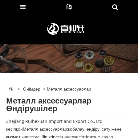
Үй
>
Өнімдер
> Металл аксессуарлар
Металл аксессуарлар
Өндірушілер
Zhejiang Ruihexuan Import and Export Co., Ltd
кәсіпқой
Металл аксессуарлар
жобалау, өндіру, сату және
қызмет көрсетуді біріктіретін өнеркәсіптік және сауда