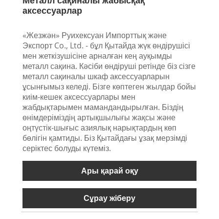
аксессуарлар
«Жезжән» Руихексуан Импорттық және
Экспорт Co., Ltd. - бұл Қытайда жүк өндірушісі
мен жеткізушісіне арналған кең ауқымды
металл сақина. Кәсіби өндіруші ретінде біз сізге
металл сақиналы шкаф аксессуарларын
ұсынғымыз келеді. Бізге көптеген жылдар бойы
киім-кешек аксессуарлары мен
жабдықтарымен мамандандырылған. Біздің
өнімдеріміздің артықшылығы жақсы және
оңтүстік-шығыс азиялық нарықтардың көп
бөлігін қамтиды. Біз Қытайдағы ұзақ мерзімді
серіктес болуды күтеміз.
Ары қарай оқу
Сұрау жіберу