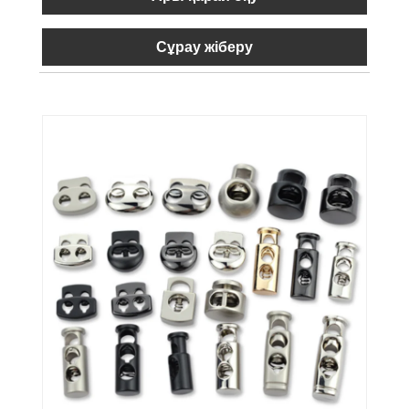
Сұрау жіберу