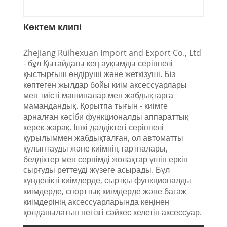
Көктем клипі
Zhejiang Ruihexuan Import and Export Co., Ltd
- бұл Қытайдағы кең ауқымды серіппелі
қыстырғыш өндіруші және жеткізуші. Біз
көптеген жылдар бойы киім аксессуарлары
мен тиісті машиналар мен жабдықтарға
мамандандық. Қорытпа тығын - киімге
арналған кәсіби функционалды аппараттық
керек-жарақ. Ішкі дәлдіктегі серіппелі
құрылыммен жабдықталған, ол автоматты
құлыптауды және киімнің тартпалары,
белдіктер мен серпімді жолақтар үшін еркін
сырғуды реттеуді жүзеге асырады. Бұл
күнделікті киімдерде, сыртқы функционалды
киімдерде, спорттық киімдерде және багаж
киімдерінің аксессуарларында кеңінен
қолданылатын негізгі сәйкес келетін аксессуар.