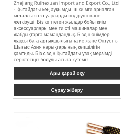
Zhejiang Ruihexuan Import and Export Co., Ltd
- Қытайдағы кең ауқымды іш киімге арналған
металл аксессуарларды өндіруші және
жеткізуші. Біз көптеген жылдар бойы киім
аксессуарлары мен тиісті машиналар мен
жабдықтарға мамандандық. Біздің өнімдер
жақсы баға артықшылығына ие және Оңтүстік-
Шығыс Азия нарықтарының көпшілігін
қамтиды. Біз сіздің Қытайдағы ұзақ мерзімді
серіктесіңіз болуды асыға күтеміз.
Ары қарай оқу
Сұрау жіберу