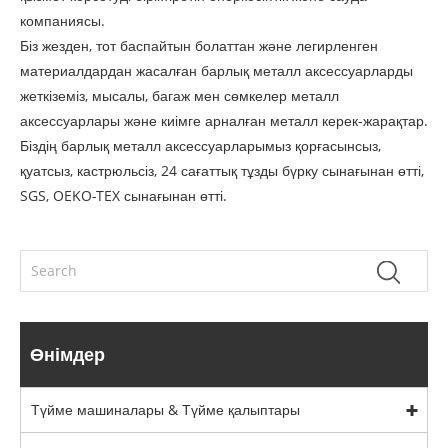
компаниясы.
Біз жезден, тот баспайтын болаттан және легирленген
материалдардан жасалған барлық металл аксессуарларды
жеткіземіз, мысалы, багаж мен сөмкелер металл
аксессуарлары және киімге арналған металл керек-жарақтар.
Біздің барлық металл аксессуарларымыз қорғасынсыз,
қуатсыз, кастрюльсіз, 24 сағаттық тұзды бүрку сынағынан өтті,
SGS, OEKO-TEX сынағынан өтті.
Өнімдер
Түйме машиналары & Түйме қалыптары