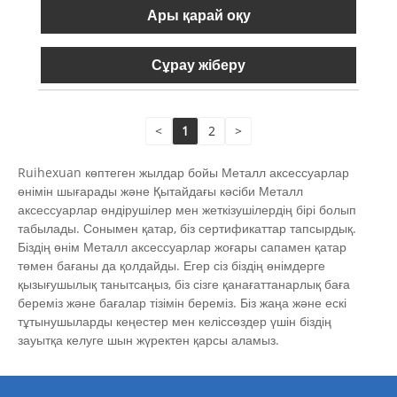
Ары қарай оқу
Сұрау жіберу
<
1
2
>
Ruihexuan көптеген жылдар бойы Металл аксессуарлар
өнімін шығарады және Қытайдағы кәсіби Металл
аксессуарлар өндірушілер мен жеткізушілердің бірі болып
табылады. Сонымен қатар, біз сертификаттар тапсырдық.
Біздің өнім Металл аксессуарлар жоғары сапамен қатар
төмен бағаны да қолдайды. Егер сіз біздің өнімдерге
қызығушылық танытсаңыз, біз сізге қанағаттанарлық баға
береміз және бағалар тізімін береміз. Біз жаңа және ескі
тұтынушыларды кеңестер мен келіссөздер үшін біздің
зауытқа келуге шын жүректен қарсы аламыз.