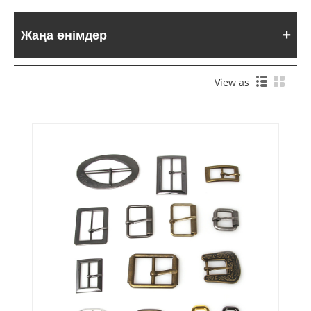
Жаңа өнімдер
View as