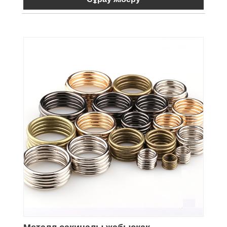
Металл сақиналы жабысқақ