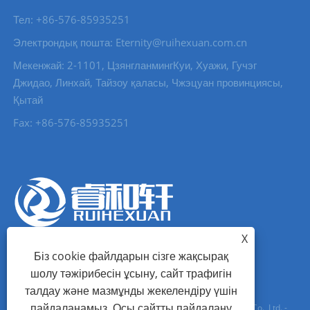
Тел: +86-576-85935251
Электрондық пошта: Eternity@ruihexuan.com.cn
Мекенжай: 2-1101, ЦзянгланмингКуи, Хуажи, Гучэг
Джидао, Линхай, Тайзоу қаласы, Чжэцуан провинциясы,
Қытай
Fax: +86-576-85935251
X
Біз cookie файлдарын сізге жақсырақ
шолу тәжірибесін ұсыну, сайт трафигін
талдау және мазмұнды жекелендіру үшін
пайдаланамыз. Осы сайтты пайдалану
Авторлық құқық © 2022 Zhejeiang Ruihexuan Import and Soih Co., Ltd. -