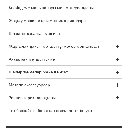
Кескіндеме машиналары мен материалдары
Жақтау машиналары мен материалдары
Шлактан жасалған машина
Жартылай дайын металл түймелер мен шикізат
Аяқталған металл түйме
Шайыр түймелері және шикізат
Металл аксессуарлар
Зиппер керек-жарақтары
Тот баспайтын болаттан жасалған тегіс түтік