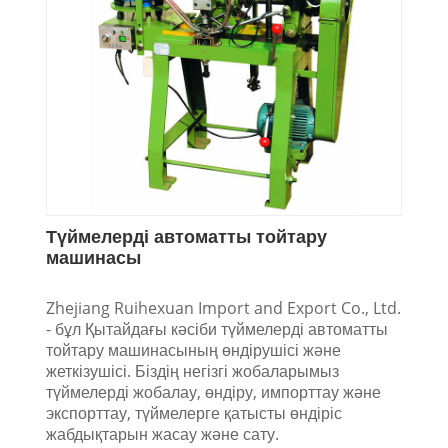
Түймелерді автоматты тойтару
машинасы
Zhejiang Ruihexuan Import and Export Co., Ltd.
- бұл Қытайдағы кәсіби түймелерді автоматты
тойтару машинасының өндірушісі және
жеткізушісі. Біздің негізгі жобаларымыз
түймелерді жобалау, өндіру, импорттау және
экспорттау, түймелерге қатысты өндіріс
жабдықтарын жасау және сату.