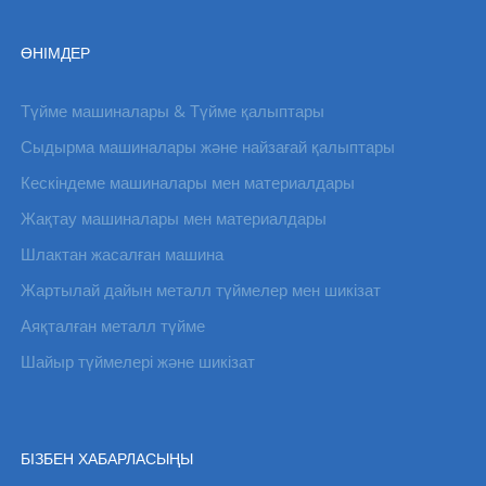
ӨНІМДЕР
Түйме машиналары & Түйме қалыптары
Сыдырма машиналары және найзағай қалыптары
Кескіндеме машиналары мен материалдары
Жақтау машиналары мен материалдары
Шлактан жасалған машина
Жартылай дайын металл түймелер мен шикізат
Аяқталған металл түйме
Шайыр түймелері және шикізат
БІЗБЕН ХАБАРЛАСЫҢЫ