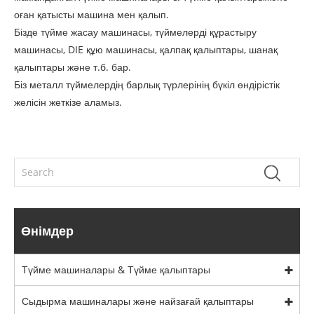
оған қатысты машина мен қалып.
Бізде түйме жасау машинасы, түймелерді құрастыру
машинасы, DIE құю машинасы, қалпақ қалыптары, шанақ
қалыптары және т.б. бар.
Біз металл түймелердің барлық түрлерінің бүкіл өндірістік
желісін жеткізе аламыз.
Өнімдер
Түйме машиналары & Түйме қалыптары
Сыдырма машиналары және найзағай қалыптары