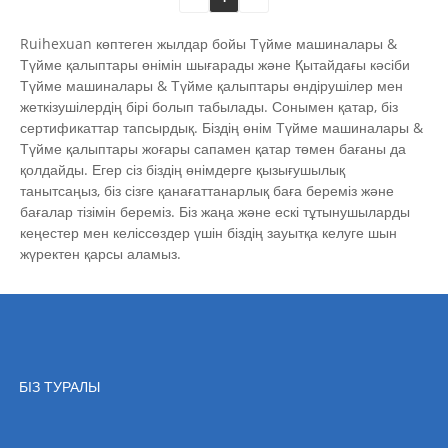
Ruihexuan көптеген жылдар бойы Түйме машиналары &
Түйме қалыптары өнімін шығарады және Қытайдағы кәсіби
Түйме машиналары & Түйме қалыптары өндірушілер мен
жеткізушілердің бірі болып табылады. Сонымен қатар, біз
сертификаттар тапсырдық. Біздің өнім Түйме машиналары &
Түйме қалыптары жоғары сапамен қатар төмен бағаны да
қолдайды. Егер сіз біздің өнімдерге қызығушылық
танытсаңыз, біз сізге қанағаттанарлық баға береміз және
бағалар тізімін береміз. Біз жаңа және ескі тұтынушыларды
кеңестер мен келіссөздер үшін біздің зауытқа келуге шын
жүректен қарсы аламыз.
БІЗ ТУРАЛЫ