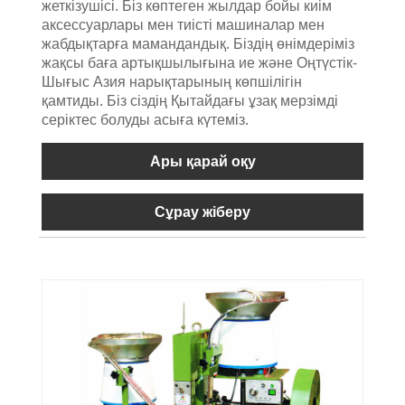
жеткізушісі. Біз көптеген жылдар бойы киім
аксессуарлары мен тиісті машиналар мен
жабдықтарға мамандандық. Біздің өнімдеріміз
жақсы баға артықшылығына ие және Оңтүстік-
Шығыс Азия нарықтарының көпшілігін
қамтиды. Біз сіздің Қытайдағы ұзақ мерзімді
серіктес болуды асыға күтеміз.
Ары қарай оқу
Сұрау жіберу