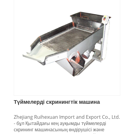
Түймелерді скринингтік машина
Zhejiang Ruihexuan Import and Export Co., Ltd.
- бұл Қытайдағы кең ауқымды түймелерді
скрининг машинасының өндірушісі және