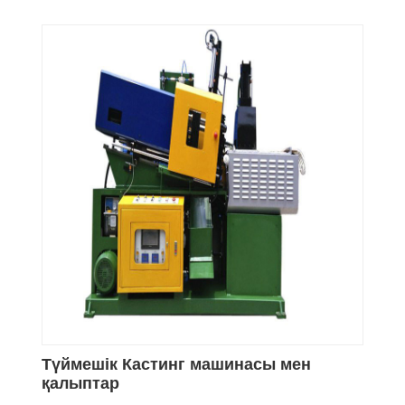
Түймешік Кастинг машинасы мен
қалыптар