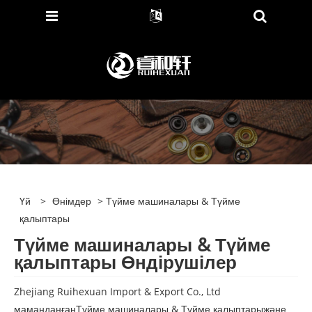
Үй
>
Өнімдер
> Түйме машиналары & Түйме
қалыптары
Түйме машиналары & Түйме
қалыптары Өндірушілер
Zhejiang Ruihexuan Import & Export Co., Ltd
маманданған
Түйме машиналары & Түйме қалыптары
және