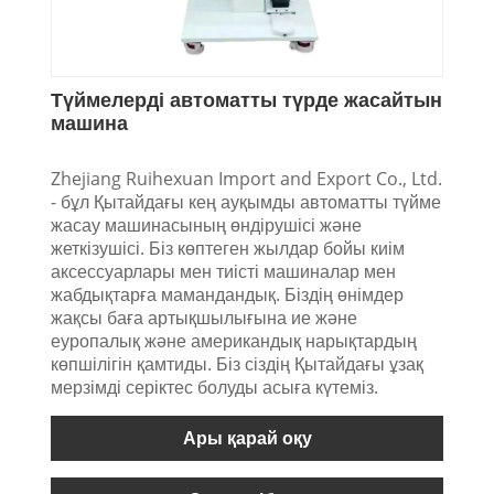
Түймелерді автоматты түрде жасайтын
машина
Zhejiang Ruihexuan Import and Export Co., Ltd.
- бұл Қытайдағы кең ауқымды автоматты түйме
жасау машинасының өндірушісі және
жеткізушісі. Біз көптеген жылдар бойы киім
аксессуарлары мен тиісті машиналар мен
жабдықтарға мамандандық. Біздің өнімдер
жақсы баға артықшылығына ие және
еуропалық және американдық нарықтардың
көпшілігін қамтиды. Біз сіздің Қытайдағы ұзақ
мерзімді серіктес болуды асыға күтеміз.
Ары қарай оқу