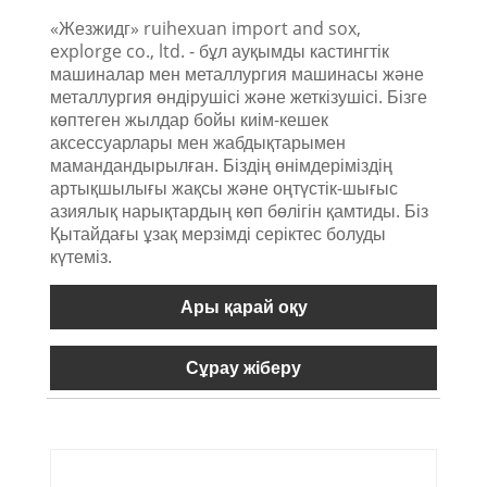
«Жезжидг» ruihexuan import and sox,
explorge co., ltd. - бұл ауқымды кастингтік
машиналар мен металлургия машинасы және
металлургия өндірушісі және жеткізушісі. Бізге
көптеген жылдар бойы киім-кешек
аксессуарлары мен жабдықтарымен
мамандандырылған. Біздің өнімдеріміздің
артықшылығы жақсы және оңтүстік-шығыс
азиялық нарықтардың көп бөлігін қамтиды. Біз
Қытайдағы ұзақ мерзімді серіктес болуды
күтеміз.
Ары қарай оқу
Сұрау жіберу