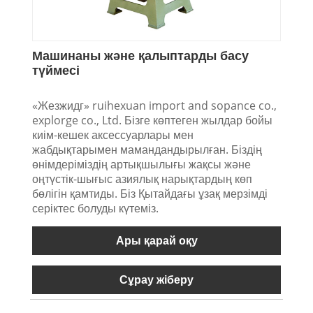
Машинаны және қалыптарды басу
түймесі
«Жезжидг» ruihexuan import and sopance co.,
explorge co., Ltd. Бізге көптеген жылдар бойы
киім-кешек аксессуарлары мен
жабдықтарымен мамандандырылған. Біздің
өнімдеріміздің артықшылығы жақсы және
оңтүстік-шығыс азиялық нарықтардың көп
бөлігін қамтиды. Біз Қытайдағы ұзақ мерзімді
серіктес болуды күтеміз.
Ары қарай оқу
Сұрау жіберу