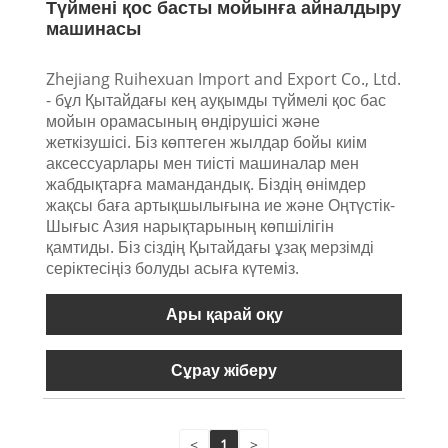
Түймені қос басты мойынға айналдыру
машинасы
Zhejiang Ruihexuan Import and Export Co., Ltd.
- бұл Қытайдағы кең ауқымды түймелі қос бас
мойын орамасының өндірушісі және
жеткізушісі. Біз көптеген жылдар бойы киім
аксессуарлары мен тиісті машиналар мен
жабдықтарға мамандандық. Біздің өнімдер
жақсы баға артықшылығына ие және Оңтүстік-
Шығыс Азия нарықтарының көпшілігін
қамтиды. Біз сіздің Қытайдағы ұзақ мерзімді
серіктесіңіз болуды асыға күтеміз.
Ары қарай оқу
Сұрау жіберу
<
1
>