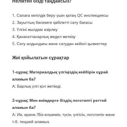
Неліктен бізді таңдайсыз?
1. Сапаға кепілдік беру үшін қатаң QC инспекциясы
2. Зауыттың бәсекеге қабілетті сату бағасы
3. Үлгіні жылдам әзірлеу
4. Қанағаттанарлық жедел жеткізу
5. Сату алдындағы және сатудан кейінгі қызметтер
Жиі қойылатын сұрақтар
1-сұрақ: Материалдық үлгіңіздің кейбірін сұрай
аламын ба?
A: Барлық үлгі қол жетімді.
2-сұрақ: Мен өнімдерге біздің логотипті реттей
аламын ба?
A: Иә, әрине.?Біз өлшемін, түсін, үлгісін, логотипін және
т.б. теңшей аламыз.