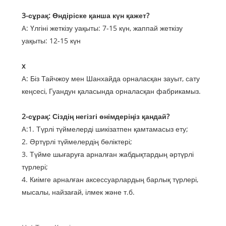
3-сұрақ: Өндіріске қанша күн қажет?
A: Үлгіні жеткізу уақыты: 7-15 күн, жаппай жеткізу
уақыты: 12-15 күн
x
A: Біз Тайчжоу мен Шанхайда орналасқан зауыт, сату
кеңсесі, Гуандун қаласында орналасқан фабрикамыз.
2-сұрақ: Сіздің негізгі өнімдеріңіз қандай?
A:1. Түрлі түймелерді шикізатпен қамтамасыз ету;
2. Әртүрлі түймелердің бөліктері;
3. Түйме шығаруға арналған жабдықтардың әртүрлі
түрлері;
4. Киімге арналған аксессуарлардың барлық түрлері,
мысалы, найзағай, ілмек және т.б.