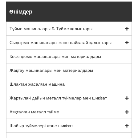
Өнімдер
Түйме машиналары & Түйме қалыптары
Сыдырма машиналары және найзағай қалыптары
Кескіндеме машиналары мен материалдары
Жақтау машиналары мен материалдары
Шлактан жасалған машина
Жартылай дайын металл түймелер мен шикізат
Аяқталған металл түйме
Шайыр түймелері және шикізат