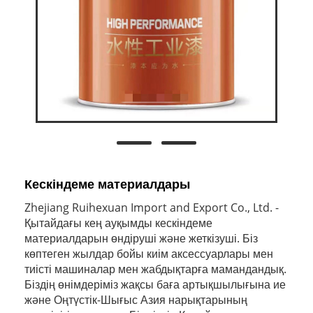
Кескіндеме материалдары
Zhejiang Ruihexuan Import and Export Co., Ltd. -
Қытайдағы кең ауқымды кескіндеме
материалдарын өндіруші және жеткізуші. Біз
көптеген жылдар бойы киім аксессуарлары мен
тиісті машиналар мен жабдықтарға мамандандық.
Біздің өнімдеріміз жақсы баға артықшылығына ие
және Оңтүстік-Шығыс Азия нарықтарының