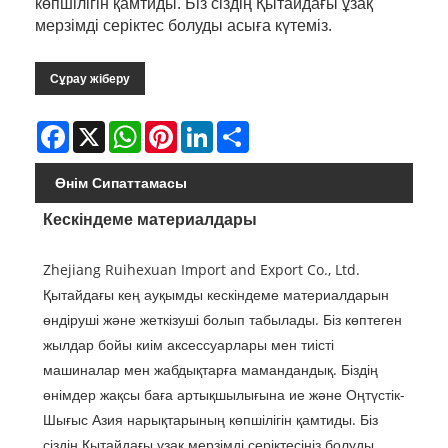
көпшілігін қамтиды. Біз сіздің Қытайдағы ұзақ
мерзімді серіктес болуды асыға күтеміз.
Сұрау жіберу
Facebook
X
WhatsApp
Pinterest
LinkedIn
Share
Өнім Сипаттамасы
Кескіндеме материалдары
Zhejiang Ruihexuan Import and Export Co., Ltd.
Қытайдағы кең ауқымды кескіндеме материалдарын
өндіруші және жеткізуші болып табылады. Біз көптеген
жылдар бойы киім аксессуарлары мен тиісті
машиналар мен жабдықтарға мамандандық. Біздің
өнімдер жақсы баға артықшылығына ие және Оңтүстік-
Шығыс Азия нарықтарының көпшілігін қамтиды. Біз
сіздің Қытайдағы ұзақ мерзімді серіктесіңіз болуды