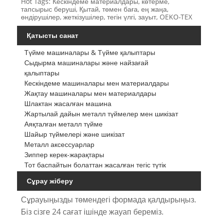
Hot Tags: Кескіндеме материалдары, көтерме,
тапсырыс беруші, Қытай, төмен баға, ең жаңа,
өндірушілер, жеткізушілер, тегін үлгі, зауыт, OEKO-TEX
Қатысты санат
Түйме машиналары & Түйме қалыптары
Сыдырма машиналары және найзағай
қалыптары
Кескіндеме машиналары мен материалдары
Жақтау машиналары мен материалдары
Шлактан жасалған машина
Жартылай дайын металл түймелер мен шикізат
Аяқталған металл түйме
Шайыр түймелері және шикізат
Металл аксессуарлар
Зиппер керек-жарақтары
Тот баспайтын болаттан жасалған тегіс түтік
Сұрау жіберу
Сұрауыңызды төмендегі формада қалдырыңыз.
Біз сізге 24 сағат ішінде жауап береміз.