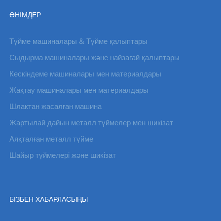
ӨНІМДЕР
Түйме машиналары & Түйме қалыптары
Сыдырма машиналары және найзағай қалыптары
Кескіндеме машиналары мен материалдары
Жақтау машиналары мен материалдары
Шлактан жасалған машина
Жартылай дайын металл түймелер мен шикізат
Аяқталған металл түйме
Шайыр түймелері және шикізат
БІЗБЕН ХАБАРЛАСЫҢЫ