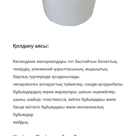
Қолдану аясы:
Кескіндеме материалдары тот баспайтын болаттың,
темірдің, алюминий қорытпасының, мырыштың
барлық түрлерінде қолданылады
легирленген аппараттық түймелер, сәндік-қолданбалы
бұйымдардың керек-жарақтары, шағын әшекейлер,
шыны, шайыр, пластмасса, жиһаз бұйымдары және
басқа металл бұйымдары және механикалық
бұйымдар
жабдық.