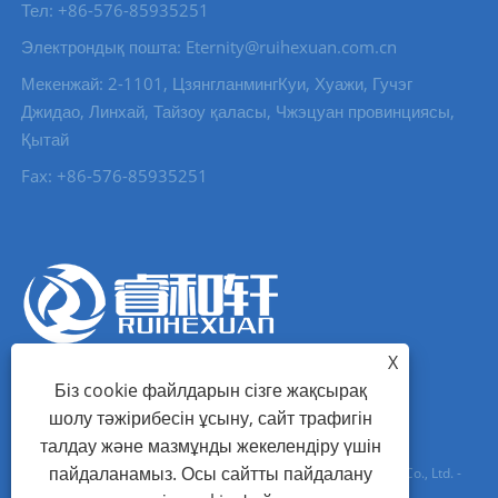
Тел: +86-576-85935251
Электрондық пошта: Eternity@ruihexuan.com.cn
Мекенжай: 2-1101, ЦзянгланмингКуи, Хуажи, Гучэг
Джидао, Линхай, Тайзоу қаласы, Чжэцуан провинциясы,
Қытай
Fax: +86-576-85935251
X
Біз cookie файлдарын сізге жақсырақ
шолу тәжірибесін ұсыну, сайт трафигін
талдау және мазмұнды жекелендіру үшін
пайдаланамыз. Осы сайтты пайдалану
Авторлық құқық © 2022 Zhejeiang Ruihexuan Import and Soih Co., Ltd. -