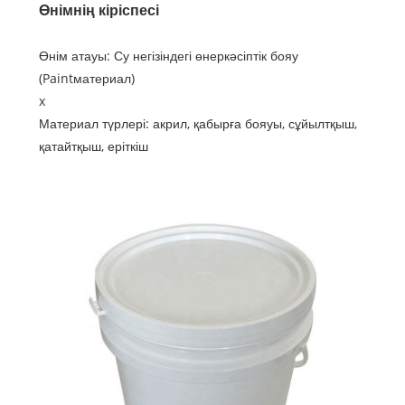
Өнімнің кіріспесі
Өнім атауы: Су негізіндегі өнеркәсіптік бояу
(Paint
материал)
x
Материал түрлері: акрил, қабырға бояуы, сұйылтқыш,
қатайтқыш, еріткіш